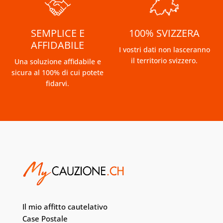
SEMPLICE E
100% SVIZZERA
AFFIDABILE
I vostri dati non lasceranno
il territorio svizzero.
Una soluzione affidabile e
sicura al 100% di cui potete
fidarvi.
Il mio affitto cautelativo
Case Postale