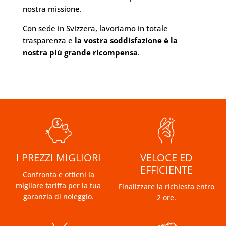
nostra missione.
Con sede in Svizzera, lavoriamo in totale
trasparenza e
la vostra soddisfazione è la
nostra più grande ricompensa
.
I PREZZI MIGLIORI
VELOCE ED
EFFICIENTE
Confronta e ottieni la
migliore tariffa per la tua
Finalizzare la richiesta entro
garanzia di noleggio.
2 ore.